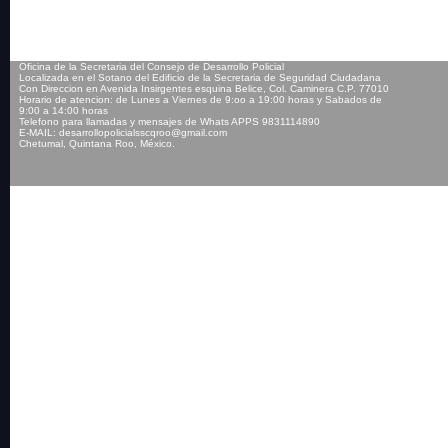
Oficina de la Secretaria del Consejo de Desarrollo Policial
Localizada en el Sotano del Edificio de la Secretaria de Seguridad Ciudadana
Con Direccion en Avenida Insirgentes esquina Belice, Col. Caminera C.P. 77010
Horario de atencion: de Lunes a Viernes de 9:oo a 19:00 horas y Sabados de
9:00 a 14:00 horas
Telefono para llamadas y mensajes de Whats APPS 9831114890
E-MAIL: desarrollopolicialsscqroo@gmail.com
Chetumal, Quintana Roo, México.